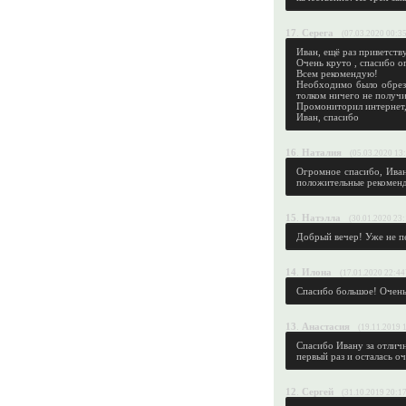
17
.
Серега
(07.03.2020 00:35
Иван, ещё раз приветств
Очень круто , спасибо 
Всем рекомендую!
Необходимо было обреза
толком ничего не получи
Промониторил интернет, 
Иван, спасибо
16
.
Наталия
(05.03.2020 13
Огромное спасибо, Иван
положительные рекомен
15
.
Натэлла
(30.01.2020 23:
Добрый вечер! Уже не пе
14
.
Илона
(17.01.2020 22:44
Спасибо большое! Очень
13
.
Анастасия
(19.11.2019 
Спасибо Ивану за отлич
первый раз и осталась о
12
.
Сергей
(31.10.2019 20:17