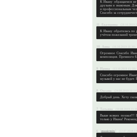
К Ивану обращаемся не
друзьям и знакомым. Дл
и профессиональным чел
Спасибо за сотрудничес
11
.
Екатерина
(28.10.2019 
К Ивану обратилась по 
учётом пожеланий тренер
10
.
Анна
(16.10.2019 16:30)
Огромное Спасибо Иван
композиция. Премного б
9
.
Ирина
(13.10.2019 15:58)
Спасибо огромное Ивану 
музыкой у нас не будет. 
8
.
Оксана
(24.08.2019 10:14
Добрый день. Хочу сказа
7
.
Татьяна
(10.08.2019 23:3
Выше всяких похвал!!! 
только у Ивана! Рекомен
6
.
[
musicmix
]
(22.07.2019 13