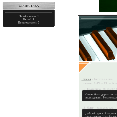
СТАТИСТИКА
Онлайн всего:
1
Гостей:
1
Пользователей:
0
Главная
»
Гостевая книга
Показано
1
-
19
из
19
сообще
19
.
Екатерина
(17.06.2021 
Очень благодарны за от
подходящий. Рекомендуе
18
.
Олег
(06.09.2020 12:11)
Добрый день. Старшая
качественно. Из трёх зак