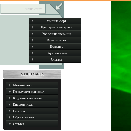
Меню сайта
МьюзикСпорт
Прослушать материал
Коррекция звучания
Видеомонтаж
Полезное
Обратная связь
Отзывы
МЕНЮ САЙТА
МьюзикСпорт
Прослушать материал
Коррекция звучания
Видеомонтаж
Полезное
Обратная связь
Отзывы