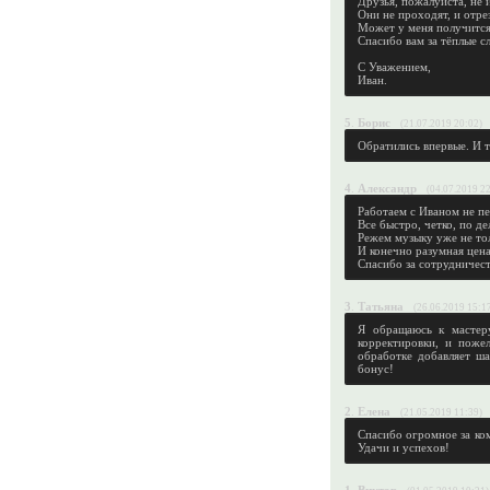
Друзья, пожалуйста, не 
Они не проходят, и отре
Может у меня получится 
Спасибо вам за тёплые сл
С Уважением,
Иван.
5
.
Борис
(21.07.2019 20:02)
Обратились впервые. И т
4
.
Александр
(04.07.2019 2
Работаем с Иваном не пе
Все быстро, четко, по де
Режем музыку уже не толь
И конечно разумная цена
Спасибо за сотрудничест
3
.
Татьяна
(26.06.2019 15:1
Я обращаюсь к мастер
корректировки, и поже
обработке добавляет ш
бонус!
2
.
Елена
(21.05.2019 11:39)
Спасибо огромное за ком
Удачи и успехов!