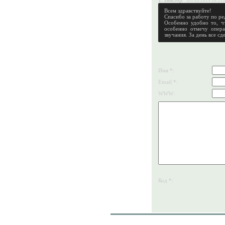
1
.
Виктор
(01.05.2019 10:21)
Всем здравствуйте!
Спасибо за работу по ре
Особенно удобно то, чт
особенно отмечу опера
звучания. За день все сд
Имя *:
Email *:
WWW:
Код *: